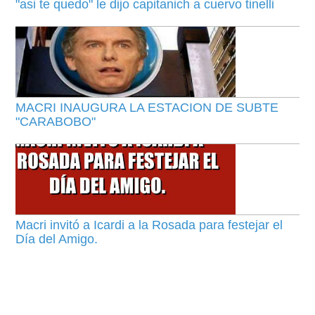
"asi te quedo" le dijo capitanich a cuervo tinelli
MACRI INAUGURA LA ESTACION DE SUBTE
"CARABOBO"
Macri invitó a Icardi a la Rosada para festejar el
Día del Amigo.