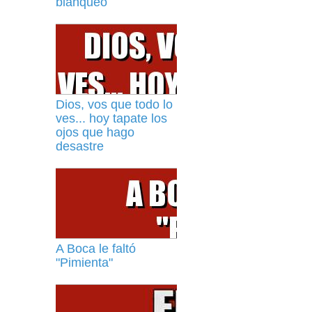
blanqueo
Dios, vos que todo lo
ves... hoy tapate los
ojos que hago
desastre
A Boca le faltó
"Pimienta"