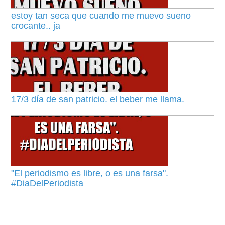
estoy tan seca que cuando me muevo sueno
crocante.. ja
17/3 día de san patricio. el beber me llama.
"El periodismo es libre, o es una farsa".
#DiaDelPeriodista