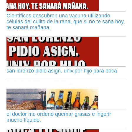
Científicos descubren una vacuna utilizando
células del culito de la rana, que si no te sana hoy,
te sanará mañana.
san lorenzo pidio asign. univ.por hijo para boca
el doctor me ordenó quemar grasas e ingerir
mucho líquido.