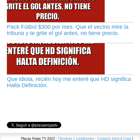
Pack Fútbol $300 por mes. Que el vecino mire la
tribuna y te grite el gol antes, no tiene precio.
Que idiota, recién hoy me enteré que HD significa
Halta Definición.
Placas Rojas TV 2023 -
Términos y condiciones
-
Contacto
Inicio
|
Crear
|