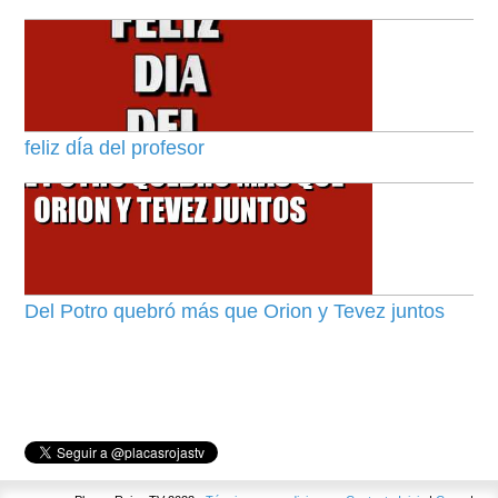
feliz dÍa del profesor
Del Potro quebró más que Orion y Tevez juntos