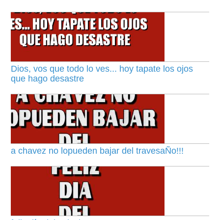
Dios, vos que todo lo ves... hoy tapate los ojos
que hago desastre
a chavez no lopueden bajar del travesaÑo!!!